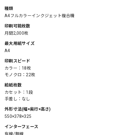
種類
A4フルカラーインクジェット複合機
印刷可能枚数
月間2,000枚
最大用紙サイズ
A4
印刷スピード
カラー：18枚
モノクロ：22枚
給紙枚数
カセット：1段
手差し：なし
外形寸法(幅×奥行×高さ)
550×378×325
インターフェース
有線/無線