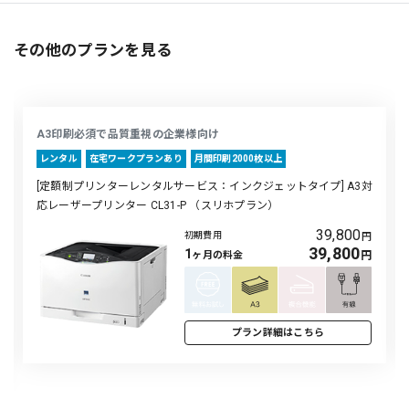
その他のプランを見る
A3印刷必須で品質重視の企業様向け
レンタル
在宅ワークプランあり
月間印刷2000枚以下
 A3対
[定額制プリンターレンタルサービス：インクジェットタイプ] A3
応レーザープリンター CL31-P （ライトプラン）
800
39,800
初期費用
円
800
24,800
1
ヶ月の料金
円
プラン詳細はこちら