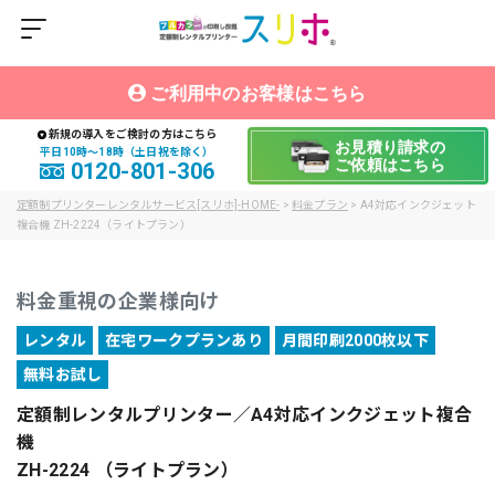
ご利用中のお客様はこちら
新規の導入をご検討の方はこちら
お見積り請求の
平日10時〜18時（土日祝を除く）
ご依頼はこちら
0120-801-306
定額制プリンターレンタルサービス[スリホ]-HOME-
>
料金プラン
>
A4対応インクジェット
複合機 ZH-2224（ライトプラン）
料金重視の企業様向け
レンタル
在宅ワークプランあり
月間印刷2000枚以下
無料お試し
定額制レンタルプリンター／A4対応インクジェット複合
機
ZH-2224 （ライトプラン）