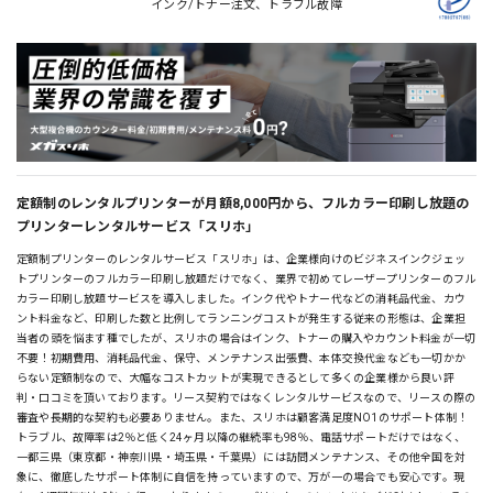
インク/トナー注文、トラブル故障
定額制のレンタルプリンターが月額8,000円から、フルカラー印刷し放題の
プリンターレンタルサービス「スリホ」
定額制プリンターのレンタルサービス「スリホ」は、企業様向けのビジネスインクジェッ
トプリンターのフルカラー印刷し放題だけでなく、業界で初めてレーザープリンターのフル
カラー印刷し放題サービスを導入しました。インク代やトナー代などの消耗品代金、カウ
ント料金など、印刷した数と比例してランニングコストが発生する従来の形態は、企業担
当者の頭を悩ます種でしたが、スリホの場合はインク、トナーの購入やカウント料金が一切
不要！初期費用、消耗品代金、保守、メンテナンス出張費、本体交換代金なども一切かか
らない定額制なので、大幅なコストカットが実現できるとして多くの企業様から良い評
判・口コミを頂いております。リース契約ではなくレンタルサービスなので、リースの際の
審査や長期的な契約も必要ありません。また、スリホは顧客満足度NO1のサポート体制！
トラブル、故障率は2％と低く24ヶ月以降の継続率も98％、電話サポートだけではなく、
一都三県（東京都・神奈川県・埼玉県・千葉県）には訪問メンテナンス、その他全国を対
象に、徹底したサポート体制に自信を持っていますので、万が一の場合でも安心です。現