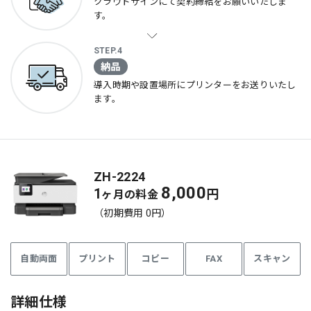
クラウドサインにて
契約締結を
お願いいたしま
す。
STEP.4
納品
導入時期や設置場所に
プリンターを
お送りいたし
ます。
ZH-2224
8,000
1
円
ヶ月の料金
（初期費用 0円）
自動両面
プリント
コピー
FAX
スキャン
詳細仕様