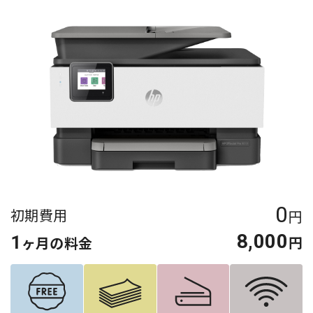
0
初期費用
円
8,000
1
円
ヶ月の料金