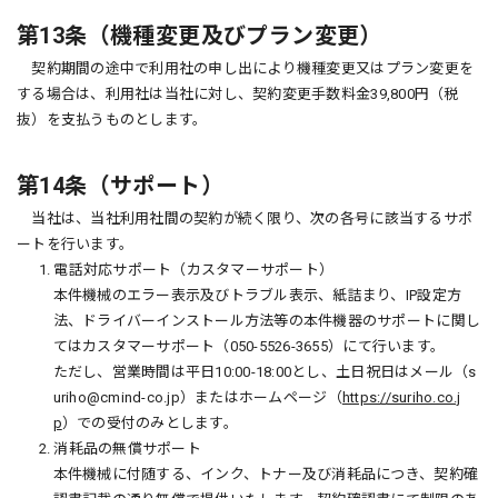
第13条（機種変更及びプラン変更）
契約期間の途中で利用社の申し出により機種変更又はプラン変更を
する場合は、利用社は当社に対し、契約変更手数料金39,800円（税
抜）を支払うものとします。
第14条（サポート）
当社は、当社利用社間の契約が続く限り、次の各号に該当するサポ
ートを行います。
1. 電話対応サポート（カスタマーサポート）
本件機械のエラー表示及びトラブル表示、紙詰まり、IP設定方
法、ドライバーインストール方法等の本件機器のサポートに関し
てはカスタマーサポート（050-5526-3655）にて行います。
ただし、営業時間は平日10:00-18:00とし、土日祝日はメール（s
uriho@cmind-co.jp）またはホームページ（
https://suriho.co.j
p
）での受付のみとします。
2. 消耗品の無償サポート
本件機械に付随する、インク、トナー及び消耗品につき、契約確