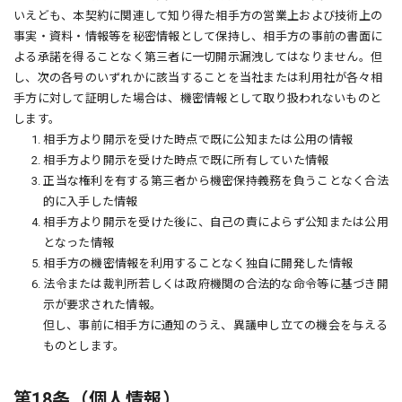
いえども、本契約に関連して知り得た相手方の営業上および技術上の
事実・資料・情報等を秘密情報として保持し、相手方の事前の書面に
よる承諾を得ることなく第三者に一切開示漏洩してはなりません。但
し、次の各号のいずれかに該当することを当社または利用社が各々相
手方に対して証明した場合は、機密情報として取り扱われないものと
します。
1. 相手方より開示を受けた時点で既に公知または公用の情報
2. 相手方より開示を受けた時点で既に所有していた情報
3. 正当な権利を有する第三者から機密保持義務を負うことなく合法
的に入手した情報
4. 相手方より開示を受けた後に、自己の責によらず公知または公用
となった情報
5. 相手方の機密情報を利用することなく独自に開発した情報
6. 法令または裁判所若しくは政府機関の合法的な命令等に基づき開
示が要求された情報。
但し、事前に相手方に通知のうえ、異議申し立ての機会を与える
ものとします。
第18条（個人情報）