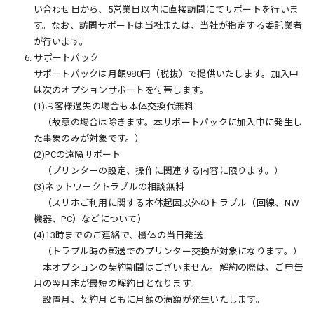
い合わせ日から、5営業日以内に直接訪問にてサポートを行いま
す。なお、訪問サポートは当社または、当社が指定する委託業者
が行います。
6. サポートパック
サポートパックは月額980円（税抜）で提供いたします。加入中
は次のオプションサポートを付帯します。
(1)お客様過失の場合も本体交換代無料
（故意の場合は除きます。本サポートパックに加入中に発生し
た事象のみが対象です。）
(2)PCの遠隔サポート
（プリンターの設定、操作に関連する内容に限ります。）
(3)ネットワークトラブルの相談無料
（スリホご利用に関する本体起因以外のトラブル（回線、NW
機器、PC）などについて）
(4)13時までのご連絡で、機体の当日発送
（トラブル時の郵送でのプリンター交換が対象になります。）
本オプションの契約期間はございません。解約の際は、ご申告
月の翌月末が最短の解約日となります。
設置月、契約月ともに月額の満額が発生いたします。