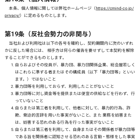
本条、個人情報に関しては弊社ホームページ（
https://cmind-co.jp/
privacy/
）に定めるものとします。
第19条（反社会勢力の非関与）
当社および利用社は以下の各号を確約し、契約期間内に次のいずれ
かに反した場合には、 相手方は何らの催告を要せずして本契約を解除
することができるものとします。
1. 自らおよびその役員が、暴力団、暴力団関係企業、総会屋若しく
はこれらに準ずる者またはその構成員（以下「暴力団等」といい
ます。）ではないこと
2. 暴力団等を利用しておらず、利用したことがないこと
3. 暴力団等に対し資金等を提供または便宣の供給などを行わず、行
っていないこと
4. 自らまたは第三者を利用して、他者に対して、暴力的行為、詐
欺、脅迫的言辞を用いた事実がないこと、また 業務を妨害また
は、妨害する恐れのある行為を行った事実がないこと
5. 自らまたは第三者を利用して、自身またはその関係者が暴力団等
である旨を関係者に認知させる恐れのある言動・態様をした事実