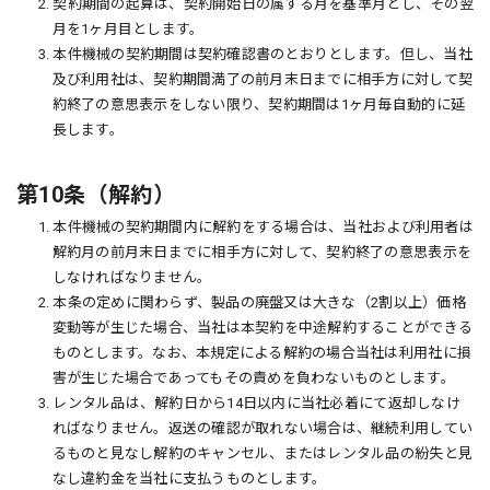
2. 契約期間の起算は、契約開始日の属する月を基準月とし、その翌
月を1ヶ月目とします。
3. 本件機械の契約期間は契約確認書のとおりとします。但し、当社
及び利用社は、契約期間満了の前月末日までに相手方に対して契
約終了の意思表示をしない限り、契約期間は1ヶ月毎自動的に延
長します。
第10条（解約）
1. 本件機械の契約期間内に解約をする場合は、当社および利用者は
解約月の前月末日までに相手方に対して、契約終了の意思表示を
しなければなりません。
2. 本条の定めに関わらず、製品の廃盤又は大きな（2割以上）価格
変動等が生じた場合、当社は本契約を中途解約することができる
ものとします。なお、本規定による解約の場合当社は利用社に損
害が生じた場合であってもその責めを負わないものとします。
3. レンタル品は、解約日から14日以内に当社必着にて返却しなけ
ればなりません。返送の確認が取れない場合は、継続利用してい
るものと見なし解約のキャンセル、またはレンタル品の紛失と見
なし違約金を当社に支払うものとします。