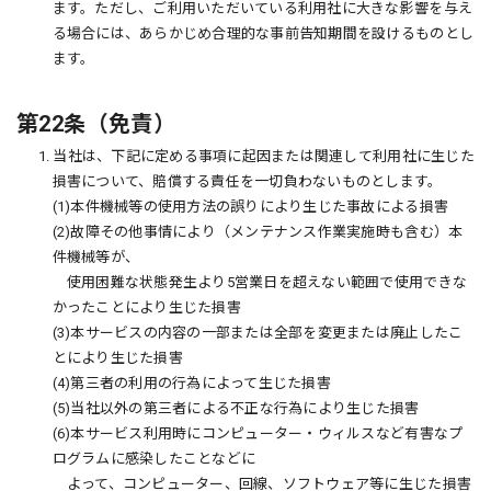
ます。ただし、ご利用いただいている利用社に大きな影響を与え
る場合には、あらかじめ合理的な事前告知期間を設けるものとし
ます。
第22条（免責）
1. 当社は、下記に定める事項に起因または関連して利用社に生じた
損害について、賠償する責任を一切負わないものとします。
(1)本件機械等の使用方法の誤りにより生じた事故による損害
(2)故障その他事情により（メンテナンス作業実施時も含む）本
件機械等が、
使用困難な状態発生より5営業日を超えない範囲で使用できな
かったことにより生じた損害
(3)本サービスの内容の一部または全部を変更または廃止したこ
とにより生じた損害
(4)第三者の利用の行為によって生じた損害
(5)当社以外の第三者による不正な行為により生じた損害
(6)本サービス利用時にコンピューター・ウィルスなど有害なプ
ログラムに感染したことなどに
よって、コンピューター、回線、ソフトウェア等に生じた損害