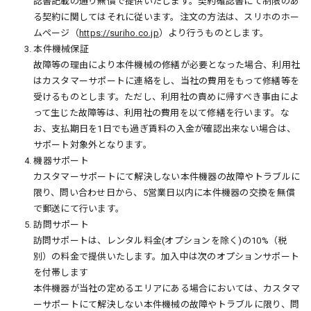
認書記載の通り無償で提供いたします。契約確認書にて制限のあ
る契約に関してはそれに従います。注文の方法は、スリホのホー
ムページ（
https://suriho.co.jp
）より行うものとします。
3. 本件機械保証
故障等の理由により本件機械の修繕が必要となった場合、利用社
はカスタマーサポートに連絡をし、当社の費用をもって修繕等を
受けるものとします。ただし、利用社の責めに帰すべき事由によ
って生じた故障等は、利用社の費用を以て修繕を行います。な
お、支払期日を1日でも過ぎ賃料の入金が確認出来ない場合は、
サポート対象外となります。
4. 機器サポート
カスタマーサポートにて解決しない本件機器の故障やトラブルに
限り、問い合わせ日から、5営業日以内に本件機器の交換を無償
で郵送にて行います。
5. 訪問サポート
訪問サポートは、レンタル料金(オプションを除く)の10%（税
別）の料金で提供いたします。加入中は次のオプションサポート
を付帯します
本件機器が当社の定めるエリアにある場合においては、カスタマ
ーサポートにて解決しない本件機械の故障やトラブルに限り、問