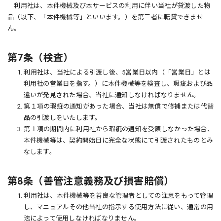
利用社は、本件機械及び本サービスの利用に伴い当社が貸渡した物
品（以下、「本件機械等」といいます。）を第三者に転貸できませ
ん。
第7条（検査）
1. 利用社は、当社による引渡し後、5営業日以内（「営業日」とは
利用社の営業日を指す。）に本件機械等を検査し、瑕疵および品
違いが発見された場合、当社に通知しなければなりません。
2. 第１項の瑕疵の通知があった場合、当社は無償で修補または代替
品の引渡しをいたします。
3. 第１項の期間内に利用社から瑕疵の通知を受領しなかった場合、
本件機械等は、契約開始日に完全な状態にて引渡されたものとみ
なします。
第8条（善管注意義務及び損害賠償）
1. 利用社は、本件機械等を善良な管理者としての注意をもって管理
し、マニュアルその他当社の指示する使用方法に従い、通常の用
法によって使用しなければなりません。