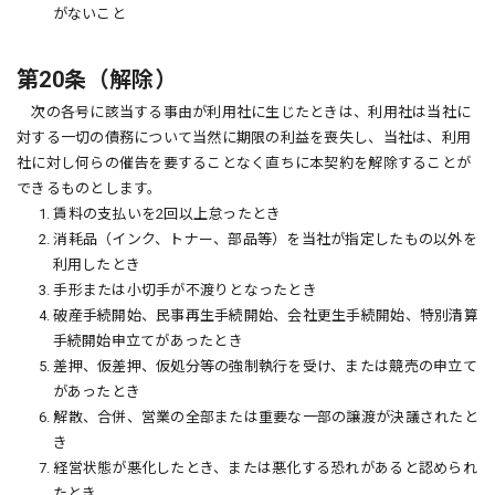
がないこと
第20条（解除）
次の各号に該当する事由が利用社に生じたときは、利用社は当社に
対する一切の債務について当然に期限の利益を喪失し、当社は、利用
社に対し何らの催告を要することなく直ちに本契約を解除することが
できるものとします。
1. 賃料の支払いを2回以上怠ったとき
2. 消耗品（インク、トナー、部品等）を当社が指定したもの以外を
利用したとき
3. 手形または小切手が不渡りとなったとき
4. 破産手続開始、民事再生手続開始、会社更生手続開始、特別清算
手続開始申立てがあったとき
5. 差押、仮差押、仮処分等の強制執行を受け、または競売の申立て
があったとき
6. 解散、合併、営業の全部または重要な一部の譲渡が決議されたと
き
7. 経営状態が悪化したとき、または悪化する恐れがあると認められ
たとき