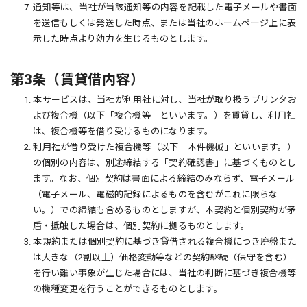
7. 通知等は、当社が当該通知等の内容を記載した電子メールや書面
を送信もしくは発送した時点、または当社のホームページ上に表
示した時点より効力を生じるものとします。
第3条（賃貸借内容）
1. 本サービスは、当社が利用社に対し、当社が取り扱うプリンタお
よび複合機（以下「複合機等」といいます。）を賃貸し、利用社
は、複合機等を借り受けるものになります。
2. 利用社が借り受けた複合機等（以下「本件機械」といいます。）
の個別の内容は、別途締結する「契約確認書」に基づくものとし
ます。なお、個別契約は書面による締結のみならず、電子メール
（電子メール、電磁的記録によるものを含むがこれに限らな
い。）での締結も含めるものとしますが、本契約と個別契約が矛
盾・抵触した場合は、個別契約に拠るものとします。
3. 本規約または個別契約に基づき貸借される複合機につき廃盤また
は大きな（2割以上）価格変動等などの契約継続（保守を含む）
を行い難い事象が生じた場合には、当社の判断に基づき複合機等
の機種変更を行うことができるものとします。