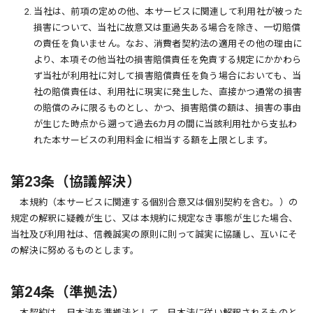
2. 当社は、前項の定めの他、本サービスに関連して利用社が被った
損害について、当社に故意又は重過失ある場合を除き、一切賠償
の責任を負いません。なお、消費者契約法の適用その他の理由に
より、本項その他当社の損害賠償責任を免責する規定にかかわら
ず当社が利用社に対して損害賠償責任を負う場合においても、当
社の賠償責任は、利用社に現実に発生した、直接かつ通常の損害
の賠償のみに限るものとし、かつ、損害賠償の額は、損害の事由
が生じた時点から遡って過去6カ月の間に当該利用社から支払わ
れた本サービスの利用料金に相当する額を上限とします。
第23条（協議解決）
本規約（本サービスに関連する個別合意又は個別契約を含む。）の
規定の解釈に疑義が生じ、又は本規約に規定なき事態が生じた場合、
当社及び利用社は、信義誠実の原則に則って誠実に協議し、互いにそ
の解決に努めるものとします。
第24条（準拠法）
本契約は、日本法を準拠法として、日本法に従い解釈されるものと