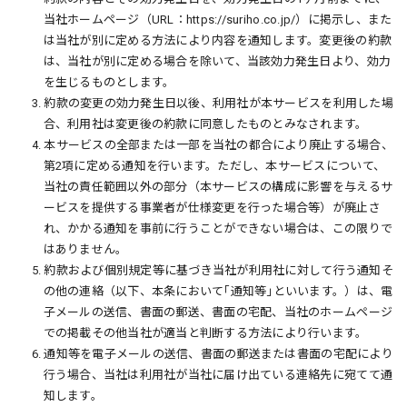
当社ホームページ（URL：https://suriho.co.jp/）に掲示し、また
は当社が別に定める方法により内容を通知します。変更後の約款
は、当社が別に定める場合を除いて、当該効力発生日より、効力
を生じるものとします。
3. 約款の変更の効力発生日以後、利用社が本サービスを利用した場
合、利用社は変更後の約款に同意したものとみなされます。
4. 本サービスの全部または一部を当社の都合により廃止する場合、
第2項に定める通知を行います。ただし、本サービスについて、
当社の責任範囲以外の部分（本サービスの構成に影響を与えるサ
ービスを提供する事業者が仕様変更を行った場合等）が廃止さ
れ、かかる通知を事前に行うことができない場合は、この限りで
はありません。
5. 約款および個別規定等に基づき当社が利用社に対して行う通知そ
の他の連絡（以下、本条において｢通知等｣といいます。）は、電
子メールの送信、書面の郵送、書面の宅配、当社のホームページ
での掲載その他当社が適当と判断する方法により行います。
6. 通知等を電子メールの送信、書面の郵送または書面の宅配により
行う場合、当社は利用社が当社に届け出ている連絡先に宛てて通
知します。