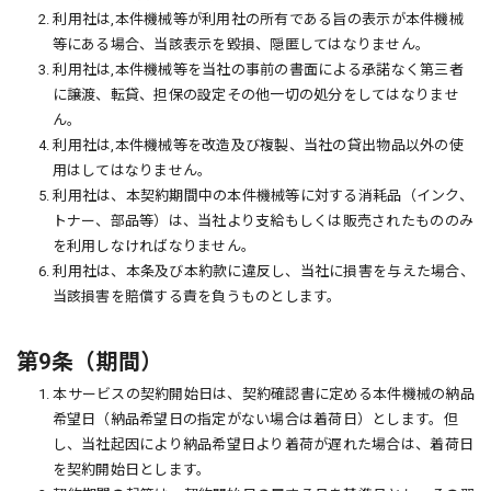
2. 利用社は,本件機械等が利用社の所有である旨の表示が本件機械
等にある場合、当該表示を毀損、隠匿してはなりません。
3. 利用社は,本件機械等を当社の事前の書面による承諾なく第三者
に譲渡、転貸、担保の設定その他一切の処分をしてはなりませ
ん。
4. 利用社は,本件機械等を改造及び複製、当社の貸出物品以外の使
用はしてはなりません。
5. 利用社は、本契約期間中の本件機械等に対する消耗品（インク、
トナー、部品等）は、当社より支給もしくは販売されたもののみ
を利用しなければなりません。
6. 利用社は、本条及び本約款に違反し、当社に損害を与えた場合、
当該損害を賠償する責を負うものとします。
第9条（期間）
1. 本サービスの契約開始日は、契約確認書に定める本件機械の納品
希望日（納品希望日の指定がない場合は着荷日）とします。但
し、当社起因により納品希望日より着荷が遅れた場合は、着荷日
を契約開始日とします。