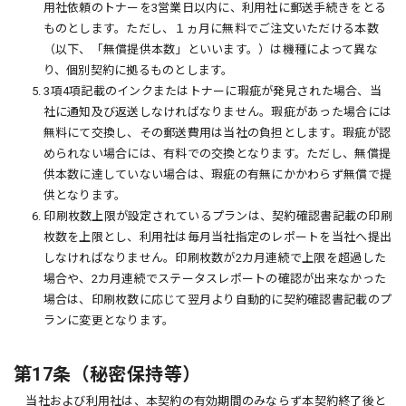
用社依頼のトナーを3営業日以内に、利用社に郵送手続きをとる
ものとします。ただし、１ヵ月に無料でご注文いただける本数
（以下、「無償提供本数」といいます。）は機種によって異な
り、個別契約に拠るものとします。
5. 3項4項記載のインクまたはトナーに瑕疵が発見された場合、当
社に通知及び返送しなければなりません。瑕疵があった場合には
無料にて交換し、その郵送費用は当社の負担とします。瑕疵が認
められない場合には、有料での交換となります。ただし、無償提
供本数に達していない場合は、瑕疵の有無にかかわらず無償で提
供となります。
6. 印刷枚数上限が設定されているプランは、契約確認書記載の印刷
枚数を上限とし、利用社は毎月当社指定のレポートを当社へ提出
しなければなりません。印刷枚数が2カ月連続で上限を超過した
場合や、2カ月連続でステータスレポートの確認が出来なかった
場合は、印刷枚数に応じて翌月より自動的に契約確認書記載のプ
ランに変更となります。
第17条（秘密保持等）
当社および利用社は、本契約の有効期間のみならず本契約終了後と