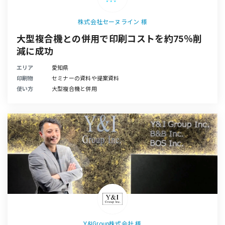
株式会社セーヌライン 様
大型複合機との併用で印刷コストを約75％削
減に成功
エリア
愛知県
印刷物
セミナーの資料や提案資料
使い方
大型複合機と併用
Y&IGroup株式会社 様