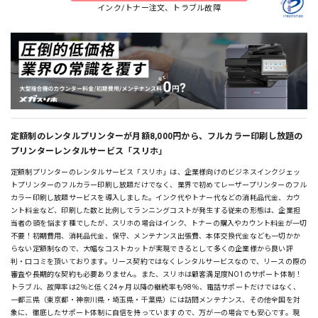
インク/トナー注文、トラブル故障
定額制のレンタルプリンターが月額8,000円から、フルカラー印刷し放題の
プリンターレンタルサービス「スリホ」
定額制プリンターのレンタルサービス「スリホ」は、企業様向けのビジネスインクジェッ
トプリンターのフルカラー印刷し放題だけでなく、業界で初めてレーザープリンターのフル
カラー印刷し放題サービスを導入しました。インク代やトナー代などの消耗品代金、カウ
ント料金など、印刷した数と比例してランニングコストが発生する従来の形態は、企業担
当者の頭を悩ます種でしたが、スリホの場合はインク、トナーの購入やカウント料金が一切
不要！初期費用、消耗品代金、保守、メンテナンス出張費、本体交換代金なども一切かか
らない定額制なので、大幅なコストカットが実現できるとして多くの企業様から良い評
判・口コミを頂いております。リース契約ではなくレンタルサービスなので、リースの際の
審査や長期的な契約も必要ありません。また、スリホは顧客満足度NO1のサポート体制！
トラブル、故障率は2％と低く24ヶ月以降の継続率も98％、電話サポートだけではなく、
一都三県（東京都・神奈川県・埼玉県・千葉県）には訪問メンテナンス、その他全国を対
象に、徹底したサポート体制に自信を持っていますので、万が一の場合でも安心です。現