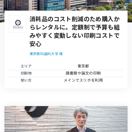
全拠点で合計年間300万以上かか
っていた印刷コスト、スリホを大
量86台導入して約30％のコスト削
減に成功
エフィラグループ株式会社 様
神奈川県
エリア
保護者向け資料や営業資料の印刷
印刷物
メインでスリホを利用
使い方