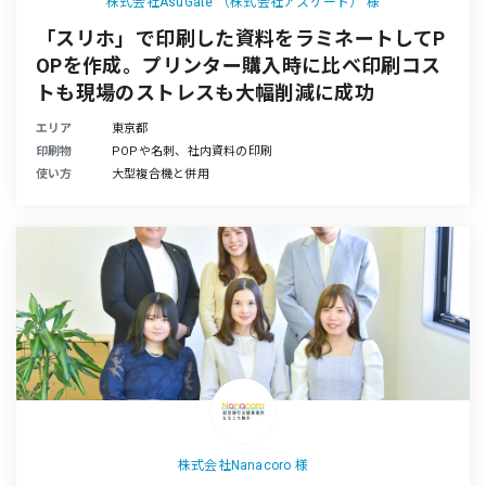
株式会社AsuGate （株式会社アスゲート） 様
「スリホ」で印刷した資料をラミネートしてP
OPを作成。プリンター購入時に比べ印刷コス
トも現場のストレスも大幅削減に成功
エリア
東京都
印刷物
POPや名刺、社内資料の印刷
使い方
大型複合機と併用
株式会社Nanacoro 様