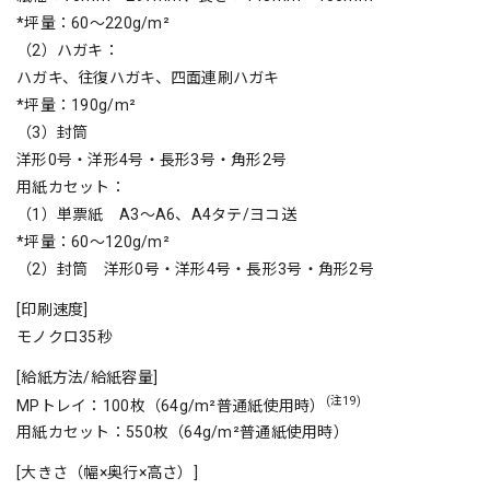
*坪量：60～220g/m²
（2）ハガキ：
ハガキ、往復ハガキ、四面連刷ハガキ
*坪量：190g/m²
（3）封筒
洋形0号・洋形4号・長形3号・角形2号
用紙カセット：
（1）単票紙 A3～A6、A4タテ/ヨコ送
*坪量：60～120g/m²
（2）封筒 洋形0号・洋形4号・長形3号・角形2号
[印刷速度]
モノクロ35秒
[給紙方法/給紙容量]
(注19)
MPトレイ：100枚（64g/m²普通紙使用時）
用紙カセット：550枚（64g/m²普通紙使用時）
[大きさ（幅×奥行×高さ）]