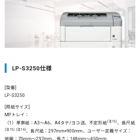
LP-S3250仕様
[型番]
LP-S3250
[用紙サイズ]
MPトレイ：
(注15)
（1）単票紙：A3～A6、A4タテ/ヨコ送、不定形紙
、長尺紙
(注15)
(注16)
、長尺紙：297mm×900mm、ユーザー定義サイズ：
紙幅：70mm～297mm、長さ：148mm～450mm