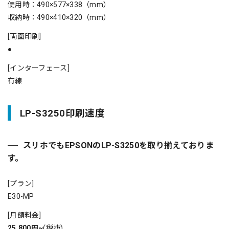
使用時：490×577×338（mm）
収納時：490×410×320（mm）
[両面印刷]
●
[インターフェース]
有線
LP-S3250印刷速度
スリホでもEPSONのLP-S3250を取り揃えておりま
す。
[プラン]
E30-MP
[月額料金]
25,800円~
(税抜)