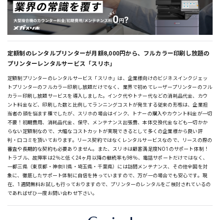
定額制のレンタルプリンターが月額8,000円から、フルカラー印刷し放題の
プリンターレンタルサービス「スリホ」
定額制プリンターのレンタルサービス「スリホ」は、企業様向けのビジネスインクジェッ
トプリンターのフルカラー印刷し放題だけでなく、業界で初めてレーザープリンターのフル
カラー印刷し放題サービスを導入しました。インク代やトナー代などの消耗品代金、カウ
ント料金など、印刷した数と比例してランニングコストが発生する従来の形態は、企業担
当者の頭を悩ます種でしたが、スリホの場合はインク、トナーの購入やカウント料金が一切
不要！初期費用、消耗品代金、保守、メンテナンス出張費、本体交換代金なども一切かか
らない定額制なので、大幅なコストカットが実現できるとして多くの企業様から良い評
判・口コミを頂いております。リース契約ではなくレンタルサービスなので、リースの際の
審査や長期的な契約も必要ありません。また、スリホは顧客満足度NO1のサポート体制！
トラブル、故障率は2％と低く24ヶ月以降の継続率も98％、電話サポートだけではなく、
一都三県（東京都・神奈川県・埼玉県・千葉県）には訪問メンテナンス、その他全国を対
象に、徹底したサポート体制に自信を持っていますので、万が一の場合でも安心です。現
在、1週間無料お試しも行っておりますので、プリンターのレンタルをご検討されているの
であればぜひ一度お問い合わせ下さい。