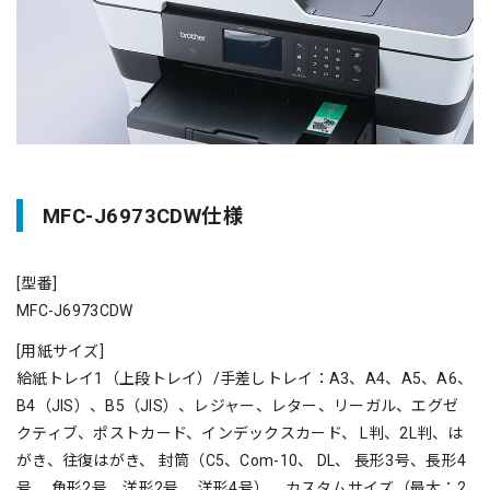
MFC-J6973CDW仕様
[型番]
MFC-J6973CDW
[用紙サイズ]
給紙トレイ1（上段トレイ）/手差しトレイ：A3、A4、A5、A6、
B4（JIS）
、B5（JIS）、レジャー、レター、リーガル、エグゼ
クティブ、ポストカード、インデックスカード、 L判、2L判、は
がき
、往復はがき
、 封筒
（C5、Com-10、 DL、 長形3号、長形4
号、 角形2号、洋形2号、 洋形4号）、カスタムサイズ（最大：2