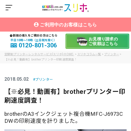
ご利用中のお客様はこちら
新規の導入をご検討の方はこちら
お見積り請求の
平日10時〜18時（土日祝を除く）
ご依頼はこちら
0120-801-306
定額制プリンターレンタルサービス[スリホ]-HOME-
>
スリホコラム一覧
>
プリンター
>
【※必見！動画有】brotherプリンター印刷速度調査！
2018.05.02
プリンター
【※必見！動画有】brotherプリンター印
刷速度調査！
brotherのA3インクジェット複合機MFC-J6973C
DWの印刷速度を計りました。