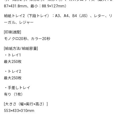
87×431.8mm、最小：88.9×127mm）
給紙トレイ2（下段トレイ）：A3、A4、B4（JIS）
、レター、リ
ーガル、レジャー
[印刷速度]
モノクロ20秒、カラー20秒
[給紙方法/給紙容量]
・トレイ1
最大250枚
・トレイ2
最大250枚
・手差しトレイ
有り（1枚）
[大きさ（幅×奥行×高さ）]
553×433×310mm