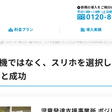
新規の導入をご検討
平日10時〜18時（土日
0120-8
料金プラン
導入実績
の声
>
カウンター制コピー機ではなく、スリホを選択したことにより印刷コストを60％抑えること
機ではなく、スリホを選択し
こと成功
児童発達支援事業所 ポジ