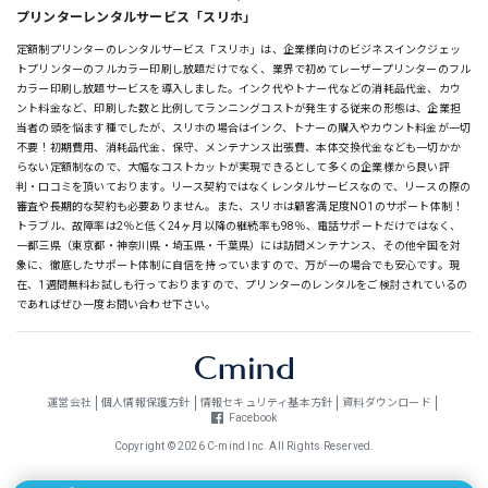
プリンターレンタルサービス「スリホ」
定額制プリンターのレンタルサービス「スリホ」は、企業様向けのビジネスインクジェッ
トプリンターのフルカラー印刷し放題だけでなく、業界で初めてレーザープリンターのフル
カラー印刷し放題サービスを導入しました。インク代やトナー代などの消耗品代金、カウ
ント料金など、印刷した数と比例してランニングコストが発生する従来の形態は、企業担
当者の頭を悩ます種でしたが、スリホの場合はインク、トナーの購入やカウント料金が一切
不要！初期費用、消耗品代金、保守、メンテナンス出張費、本体交換代金なども一切かか
らない定額制なので、大幅なコストカットが実現できるとして多くの企業様から良い評
判・口コミを頂いております。リース契約ではなくレンタルサービスなので、リースの際の
審査や長期的な契約も必要ありません。また、スリホは顧客満足度NO1のサポート体制！
トラブル、故障率は2％と低く24ヶ月以降の継続率も98％、電話サポートだけではなく、
一都三県（東京都・神奈川県・埼玉県・千葉県）には訪問メンテナンス、その他全国を対
象に、徹底したサポート体制に自信を持っていますので、万が一の場合でも安心です。現
在、1週間無料お試しも行っておりますので、プリンターのレンタルをご検討されているの
であればぜひ一度お問い合わせ下さい。
運営会社
個人情報保護方針
情報セキュリティ基本方針
資料ダウンロード
Facebook
Copyright © 2026 C-mind Inc. All Rights Reserved.