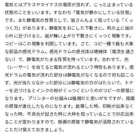
電気とはプラスやマイナスの電荷が流れず、じっと止まっている
状態のことをいいます。すなわち「電気が静かにしている状態」
です。また静電気の性質として、皆さんもよく知っている「くっ
つく力」があります。静電気をおこした下敷きに、机の上に紙の
小片に近づけると、紙が舞い上がり下敷きにくっつく現象です。
コピーはこの現象を利用しています。さて、コピー機で最も大事
な部品の感光ドラム。感光ドラムの感光体は絶縁体（電流を通さ
ない）で、静電気がたまる性質を持っています。合わせて、光
（レーザー）を当てると電気が流れるという特性もあります。感
光ドラムの電気が流れた部分は静電気がなくなるので何も起こら
ず、光が当たらなかった部分には静電気の力がはたらいて、トナ
ーを近づけるとインクの粉がくっつくというのがコピーの原理に
なります。 プリンターの仕組みは複雑だと思いがちですが、版画
の原理が進化したものになります。故障した時、印刷が出来なく
なった時、不具合が起きた時に大枠を知っていることで対応出来
ることが変わりますので、版画の原理で静電気が活用されている
ことだけ覚えておきましょう。