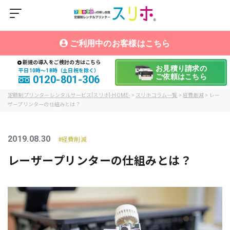
ご利用中のお客様はこちら
新規の導入をご検討の方はこちら
お見積り請求の
平日10時〜18時（土日祝を除く）
ご依頼はこちら
0120-801-306
定額制プリンターレンタルサービス[スリホ]-HOME-
>
スリホコラム一覧
>
経費削減
>
レー
ザープリンターの仕組みとは？
2019.08.30
経費削減
レーザープリンターの仕組みとは？