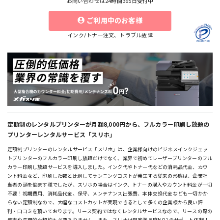
お問い合わせは24時間365日受付中
ご利用中のお客様
インク/トナー注文、トラブル故障
定額制のレンタルプリンターが月額8,000円から、フルカラー印刷し放題の
プリンターレンタルサービス「スリホ」
定額制プリンターのレンタルサービス「スリホ」は、企業様向けのビジネスインクジェッ
トプリンターのフルカラー印刷し放題だけでなく、業界で初めてレーザープリンターのフル
カラー印刷し放題サービスを導入しました。インク代やトナー代などの消耗品代金、カウ
ント料金など、印刷した数と比例してランニングコストが発生する従来の形態は、企業担
当者の頭を悩ます種でしたが、スリホの場合はインク、トナーの購入やカウント料金が一切
不要！初期費用、消耗品代金、保守、メンテナンス出張費、本体交換代金なども一切かか
らない定額制なので、大幅なコストカットが実現できるとして多くの企業様から良い評
判・口コミを頂いております。リース契約ではなくレンタルサービスなので、リースの際の