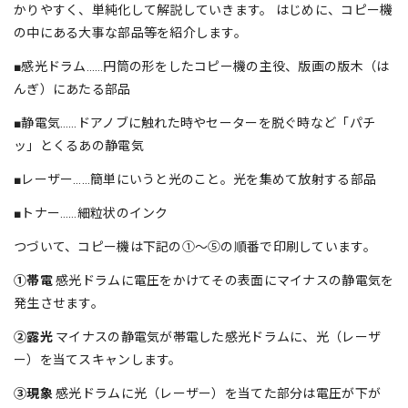
かりやすく、単純化して解説していきます。 はじめに、コピー機
の中にある大事な部品等を紹介します。
■感光ドラム……円筒の形をしたコピー機の主役、版画の版木（は
んぎ）にあたる部品
■静電気……ドアノブに触れた時やセーターを脱ぐ時など「パチ
ッ」とくるあの静電気
■レーザー……簡単にいうと光のこと。光を集めて放射する部品
■トナー……細粒状のインク
つづいて、コピー機は下記の①～⑤の順番で印刷しています。
①帯電
感光ドラムに電圧をかけてその表面にマイナスの静電気を
発生させます。
②露光
マイナスの静電気が帯電した感光ドラムに、光（レーザ
ー）を当てスキャンします。
③現象
感光ドラムに光（レーザー）を当てた部分は電圧が下が