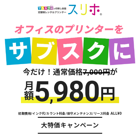
今だけ！通常価格
7,000円
が
5
980
月
円
,
額
ALL¥0
初期費用/インク代/カウント料金/保守メンテナンス/リース料金
大特価キャンペーン