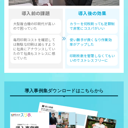
導入前の課題
導入後の効果
大型複合機の印刷代が高い
カラーを何枚刷っても定額制
ので困っていた
で非常にコスパがいい
毎月印刷コストを確認して
使い勝手が良くなり作業効
は無駄な印刷は減らすよう
率がアップした
に社員にアナウンスしてい
たので社員もストレスに感
印刷枚数を管理しなくてもい
じていた
いのでストレスフリーに
導入事例集ダウンロードはこちらから