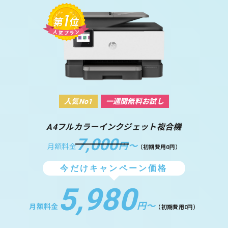
人気No1
一週間無料お試し
A4フルカラーインクジェット複合機
7,000
円〜
月額料金
（初期費用0円）
今だけキャンペーン価格
5,980
円〜
月額料金
（初期費用0円）