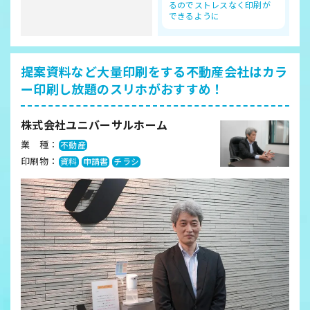
るのでストレスなく印刷が
できるように
提案資料など大量印刷をする不動産会社は
カラ
ー印刷し放題のスリホがおすすめ！
株式会社ユニバーサルホーム
業 種：
不動産
印刷物：
資料
申請書
チラシ