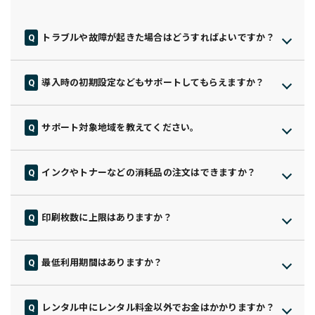
トラブルや故障が起きた場合はどうすればよいですか？
万が一トラブルや故障が発生した場合は、スリホカスタマーサ
ポートへご連絡ください。
導入時の初期設定などもサポートしてもらえますか？
プリンターの状況をお伺いしながら、電話サポート・出張サポ
はい、初めてプリンターを導入される方でも、安心してスター
ート（オプション）・部品交換・本体交換など、最適な方法で
トできるように導入時の初期設定や接続についてもサポートし
迅速に対応いたします。
サポート対象地域を教えてください。
ています。
「困ったらすぐ相談できる」体制を整えていますので、安心し
全国どこでも安心してご利用いただける体制を整えています。
設定方法が分からない場合や不安な点があれば、いつでもカス
てご利用いただけます。
訪問保守に関してはプリンターの設置エリアにより対応できか
タマーサポートへご連絡ください。
インクやトナーなどの消耗品の注文はできますか？
ねる場合もございますので担当者にご確認くださいませ。
可能です。消耗品発注依頼フォームよりご連絡ください。
LINEから簡単に消耗品などを注文できる体制も整えております
印刷枚数に上限はありますか？
ので手間なくご利用いただけます。
スリホプランは上限がございません。
但し、印刷しすぎてしまうと故障や寿命を促進させる場合がご
最低利用期間はありますか？
ざいます。そのために推奨枚数を記載していますので、ご確認
最低利用期間は24ヶ月です。（※プランによって異なる場合が
ください。
あります）
また、印刷量に応じて無駄なく選べるライトプランは印刷枚数
レンタル中にレンタル料金以外でお金はかかりますか？
短期間でのご利用をご希望の場合も、状況に応じたご提案が可
の上限が設定されているプランになります。印刷枚数に合わせ