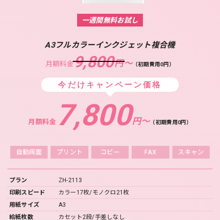
一週間無料お試し
A3フルカラーインクジェット複合機
9,800
円〜
月額料金
（初期費用0円）
今だけキャンペーン価格
7,800
円〜
月額料金
（初期費用0円）
自動両面
プリント
コピー
FAX
スキャン
プラン
ZH-2113
印刷スピード
カラー17枚/モノクロ21枚
用紙サイズ
A3
給紙枚数
カセット2段/手差しなし