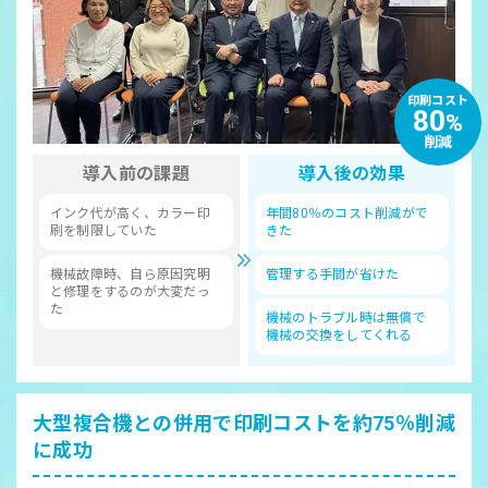
印刷コスト
80
%
削減
導入前の課題
導入後の効果
インク代が高く、カラー印
年間80％のコスト削減がで
刷を制限していた
きた
機械故障時、自ら原因究明
管理する手間が省けた
と修理をするのが大変だっ
た
機械のトラブル時は無償で
機械の交換をしてくれる
大型複合機との併用で印刷コストを約75％削減
に成功