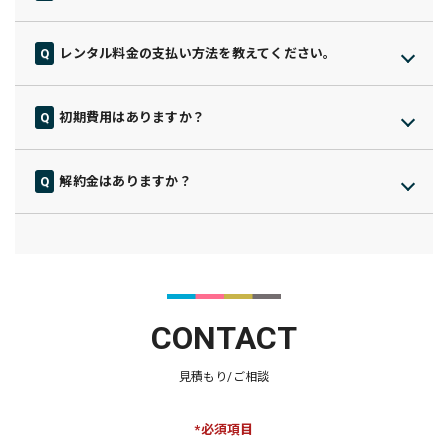
毎月のコストが分かりやすく、安心してご利用いただけますよ
能ですので、まずはお気軽に担当者へご相談ください。
てプランや台数をご検討ください。
う基本的に、メンテナンス費・インク代・送料などの追加料金
レンタル料金の支払い方法を教えてください。
はかかりません。
口座引落、またはクレジットカードでのお支払いとなります。
一部プランではインク・トナーの上限本数を超えた場合に追加
（※初回のみ銀行振込）
料金が発生することがありますが、その際は事前にしっかりと
初期費用はありますか？
ご説明いたしますので、安心してご検討ください。
基本的には初期費用はかかりませんが、一部プランでは発生す
る場合がございます。
解約金はありますか？
その際は事前にしっかりとご説明いたしますので、安心してご
最低利用期間内に解約される場合は、39,800円（税別）の違約
検討ください。
金が発生します。
契約内容については事前にしっかりご説明いたしますので、ご
不明点があればいつでもご相談ください。
納得したうえで安心してご利用いただけるようサポートしま
す。
CONTACT
見積もり/ご相談
*必須項目