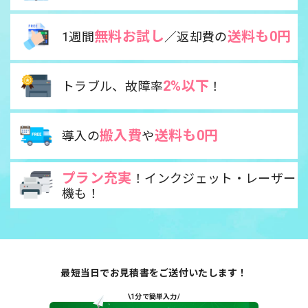
無料お試し
送料も0円
1週間
／返却費の
2%以下
トラブル、故障率
！
搬入費
送料も0円
導入の
や
プラン充実
！インクジェット・レーザー
機も！
最短当日でお見積書をご送付いたします！
\1分で簡単入力/