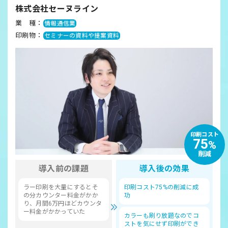
株式会社セーヌライン
業 種：
情報通信業
印刷物：
セミナーの資料や提案資料
印刷コスト
75
%
削減
導入前の課題
導入後の効果
ラー印刷を大量にするとそ
印刷コスト75%の削減に成
の分カウンター料金がかか
功
り、月間6万円ほどカウンタ
ー料金がかかっていた
カラーも刷り放題なのでコ
ストを気にせず印刷ができ