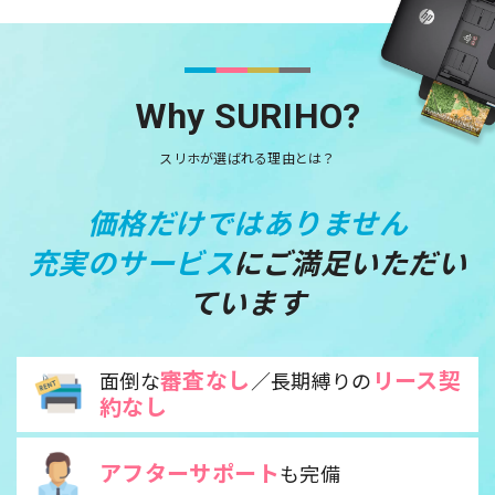
Why SURIHO?
スリホが選ばれる理由とは？
価格だけではありません
充実のサービス
にご満足いただい
ています
審査なし
リース契
面倒な
／長期縛りの
約なし
アフターサポート
も完備