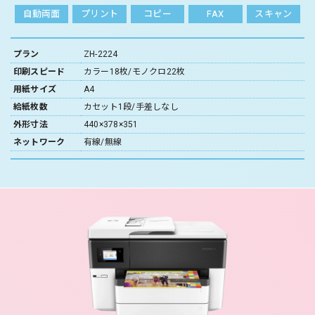
自動両面
プリント
コピー
FAX
スキャン
プラン
ZH-2224
印刷スピード
カラー18枚/モノクロ22枚
用紙サイズ
A4
給紙枚数
カセット1段/手差しなし
外形寸法
440×378×351
ネットワーク
有線/無線