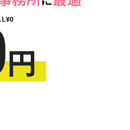
事務所
最適
に
0
LL¥0
円