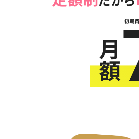
定額制
だから
初期費
月
額