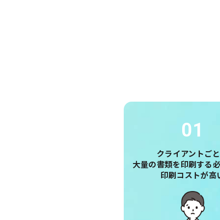
01
クライアントご
大量の書類を印刷する
印刷コストが高