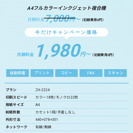
A4フルカラーインクジェット複合機
7,000
円〜
月額料金
（初期費用0円）
今だけキャンペーン価格
1,980
円〜
月額料金
（初期費用0円）
自動両面
プリント
コピー
FAX
スキャン
プラン
ZH-2224
印刷スピード
カラー18枚/モノクロ22枚
用紙サイズ
A4
給紙枚数
カセット1段/手差しなし
外形寸法
440×378×351
ネットワーク
有線/無線