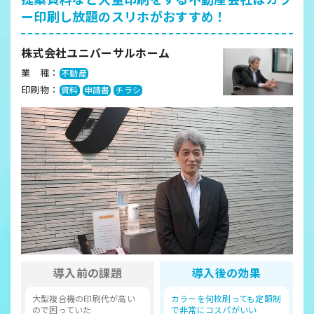
ー印刷し放題のスリホがおすすめ！
株式会社ユニバーサルホーム
業 種：
不動産
印刷物：
資料
申請書
チラシ
導入前の課題
導入後の効果
大型複合機の印刷代が高い
カラーを何枚刷っても定額制
ので困っていた
で非常にコスパがいい