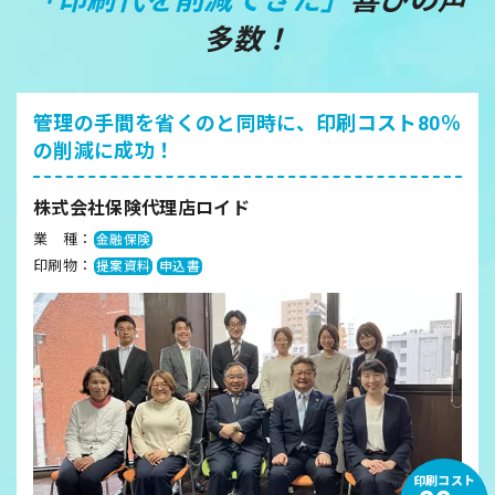
多数！
管理の手間を省くのと同時に、
印刷コスト80％
の削減に成功！
株式会社保険代理店ロイド
業 種：
金融保険
印刷物：
提案資料
申込書
印刷コスト