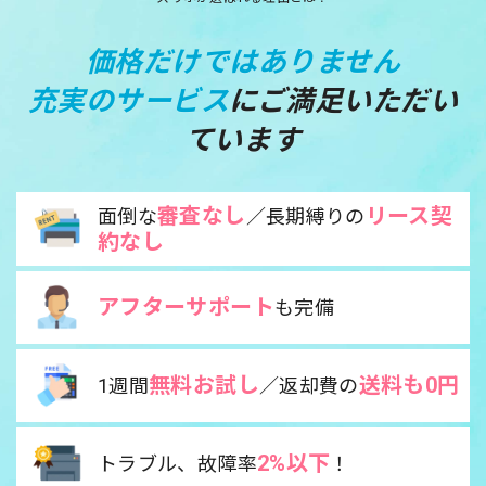
価格だけではありません
充実のサービス
にご満足いただい
ています
審査なし
リース契
面倒な
／長期縛りの
約なし
アフターサポート
も完備
無料お試し
送料も0円
1週間
／返却費の
2%以下
トラブル、故障率
！