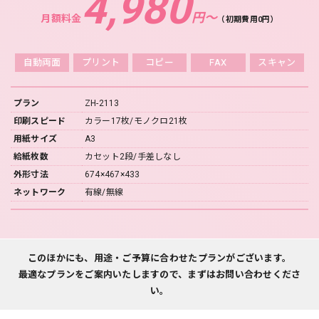
4,980
円〜
月額料金
（初期費用0円）
自動両面
プリント
コピー
FAX
スキャン
プラン
ZH-2113
印刷スピード
カラー17枚/モノクロ21枚
用紙サイズ
A3
給紙枚数
カセット2段/手差しなし
外形寸法
674×467×433
ネットワーク
有線/無線
このほかにも、用途・ご予算に合わせたプランがございます。
最適なプランをご案内いたしますので、まずはお問い合わせくださ
い。