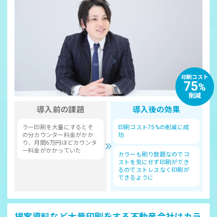
印刷コスト
75
%
削減
導入前の課題
導入後の効果
ラー印刷を大量にするとそ
印刷コスト75%の削減に成
の分カウンター料金がかか
功
り、月間6万円ほどカウンタ
ー料金がかかっていた
カラーも刷り放題なのでコ
ストを気にせず印刷ができ
るのでストレスなく印刷が
できるように
提案資料など大量印刷をする不動産会社は
カラ