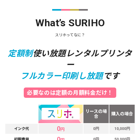
What’s SURIHO
スリホってなに？
定額制
使い放題レンタルプリンタ
ー
フルカラー印刷し放題
です
必要なのは定額の月額料金だけ！
リースの場
購入の場合
合
0
インク代
0円
10,000円
円
0
初期費用
0円
50,000円
円