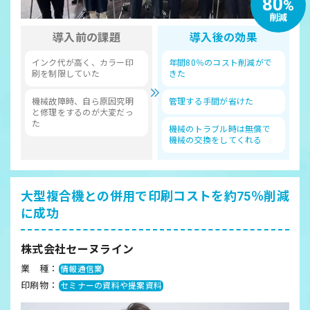
80
%
削減
導入前の課題
導入後の効果
インク代が高く、カラー印
年間80％のコスト削減がで
刷を制限していた
きた
機械故障時、自ら原因究明
管理する手間が省けた
と修理をするのが大変だっ
た
機械のトラブル時は無償で
機械の交換をしてくれる
大型複合機との併用で印刷コストを約75％削減
に成功
株式会社セーヌライン
業 種：
情報通信業
印刷物：
セミナーの資料や提案資料