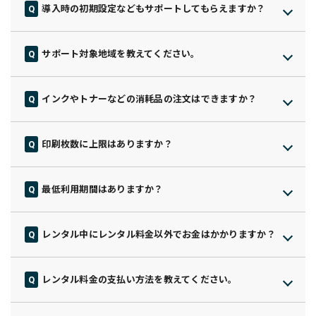
導入時の初期設定などもサポートしてもらえますか？
プリンターの状況をお伺いしながら、電話サポート・出張サポ
はい、初めてプリンターを導入される方でも、安心してスター
ート（オプション）・部品交換・本体交換など、最適な方法で
トできるように導入時の初期設定や接続についてもサポートし
迅速に対応いたします。
サポート対象地域を教えてください。
ています。
「困ったらすぐ相談できる」体制を整えていますので、安心し
全国どこでも安心してご利用いただける体制を整えています。
設定方法が分からない場合や不安な点があれば、いつでもカス
てご利用いただけます。
訪問保守に関してはプリンターの設置エリアにより対応できか
タマーサポートへご連絡ください。
インクやトナーなどの消耗品の注文はできますか？
ねる場合もございますので担当者にご確認くださいませ。
可能です。消耗品発注依頼フォームよりご連絡ください。
LINEから簡単に消耗品などを注文できる体制も整えております
印刷枚数に上限はありますか？
ので手間なくご利用いただけます。
スリホプランは上限がございません。
但し、印刷しすぎてしまうと故障や寿命を促進させる場合がご
最低利用期間はありますか？
ざいます。そのために推奨枚数を記載していますので、ご確認
最低利用期間は24ヶ月です。（※プランによって異なる場合が
ください。
あります）
また、印刷量に応じて無駄なく選べるライトプランは印刷枚数
レンタル中にレンタル料金以外でお金はかかりますか？
短期間でのご利用をご希望の場合も、状況に応じたご提案が可
の上限が設定されているプランになります。印刷枚数に合わせ
毎月のコストが分かりやすく、安心してご利用いただけますよ
能ですので、まずはお気軽に担当者へご相談ください。
てプランや台数をご検討ください。
う基本的に、メンテナンス費・インク代・送料などの追加料金
レンタル料金の支払い方法を教えてください。
はかかりません。
口座引落、またはクレジットカードでのお支払いとなります。
一部プランではインク・トナーの上限本数を超えた場合に追加
（※初回のみ銀行振込）
料金が発生することがありますが、その際は事前にしっかりと