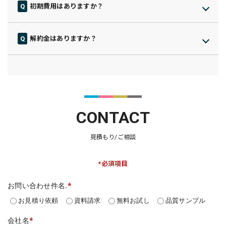
初期費用はありますか？
ご説明いたしますので、安心してご検討ください。
基本的には初期費用はかかりませんが、一部プランでは発生す
る場合がございます。
解約金はありますか？
その際は事前にしっかりとご説明いたしますので、安心してご
最低利用期間内に解約される場合は、39,800円（税別）の違約
検討ください。
金が発生します。
契約内容については事前にしっかりご説明いたしますので、ご
不明点があればいつでもご相談ください。
納得したうえで安心してご利用いただけるようサポートしま
す。
CONTACT
見積もり/ご相談
*必須項目
お問い合わせ件名.
*
お見積り依頼
資料請求
無料お試し
品質サンプル
会社名
*